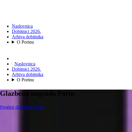
Naslovnica
Dobitnici 2026.
Arhiva dobitnika
O Porinu
Naslovnica
Dobitnici 2026.
Arhiva dobitnika
O Porinu
Glazbena nagrada Porin
Pregled dobitnika 2026.