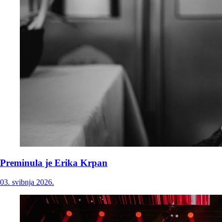
Preminula je Erika Krpan
03. svibnja 2026.