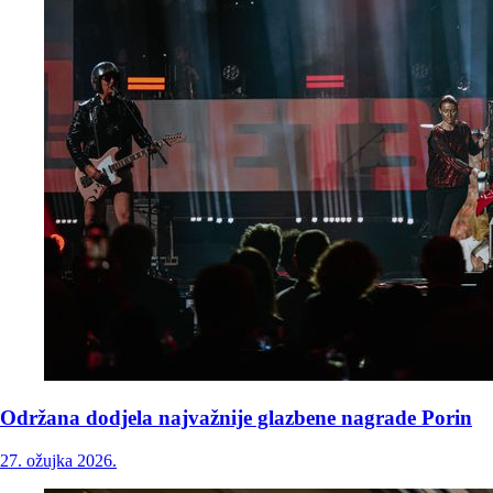
Održana dodjela najvažnije glazbene nagrade Porin
27. ožujka 2026.