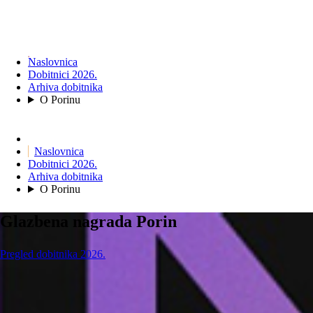
Naslovnica
Dobitnici 2026.
Arhiva dobitnika
O Porinu
Naslovnica
Dobitnici 2026.
Arhiva dobitnika
O Porinu
Glazbena nagrada Porin
Pregled dobitnika 2026.