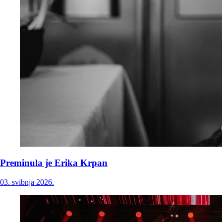
Preminula je Erika Krpan
03. svibnja 2026.