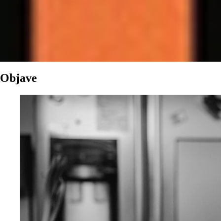
Objave