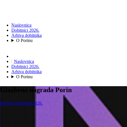
Naslovnica
Dobitnici 2026.
Arhiva dobitnika
O Porinu
Naslovnica
Dobitnici 2026.
Arhiva dobitnika
O Porinu
Glazbena nagrada Porin
Pregled dobitnika 2026.