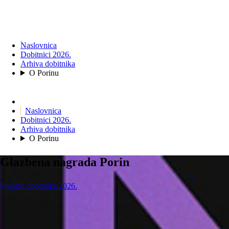
Naslovnica
Dobitnici 2026.
Arhiva dobitnika
O Porinu
Naslovnica
Dobitnici 2026.
Arhiva dobitnika
O Porinu
Glazbena nagrada Porin
Pregled dobitnika 2026.