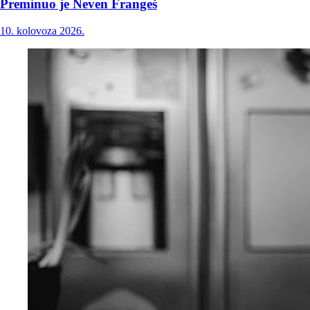
Preminuo je Neven Frangeš
10. kolovoza 2026.