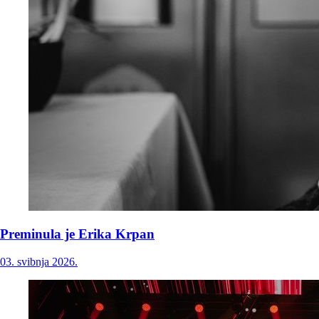
Preminula je Erika Krpan
03. svibnja 2026.