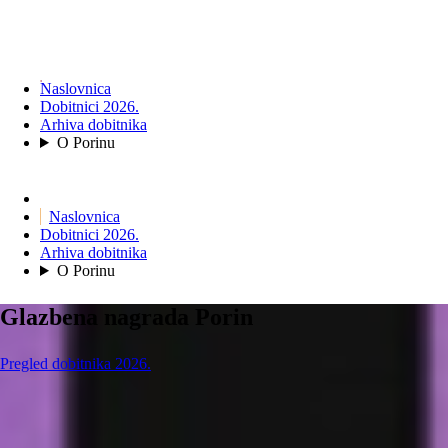
Naslovnica
Dobitnici 2026.
Arhiva dobitnika
O Porinu
Naslovnica
Dobitnici 2026.
Arhiva dobitnika
O Porinu
Glazbena nagrada Porin
Pregled dobitnika 2026.