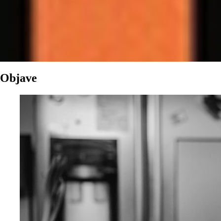
Objave