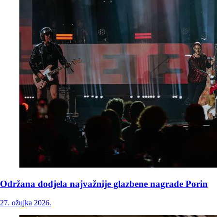
Održana dodjela najvažnije glazbene nagrade Porin
27. ožujka 2026.