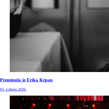
Preminula je Erika Krpan
03. svibnja 2026.