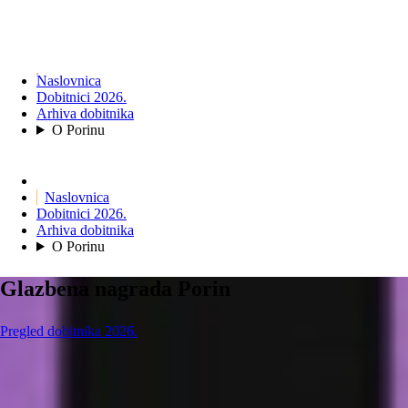
Naslovnica
Dobitnici 2026.
Arhiva dobitnika
O Porinu
Naslovnica
Dobitnici 2026.
Arhiva dobitnika
O Porinu
Glazbena nagrada Porin
Pregled dobitnika 2026.