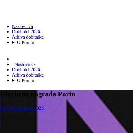
Naslovnica
Dobitnici 2026.
Arhiva dobitnika
O Porinu
Naslovnica
Dobitnici 2026.
Arhiva dobitnika
O Porinu
Glazbena nagrada Porin
Pregled dobitnika 2026.