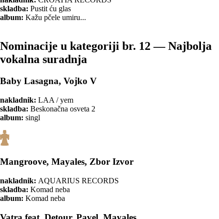
skladba:
Pustit ću glas
album:
Kažu pčele umiru...
Nominacije u kategoriji br. 12 — Najbolja
vokalna suradnja
Baby Lasagna, Vojko V
nakladnik:
LAA / yem
skladba:
Beskonačna osveta 2
album:
singl
Mangroove, Mayales, Zbor Izvor
nakladnik:
AQUARIUS RECORDS
skladba:
Komad neba
album:
Komad neba
Vatra feat. Detour, Pavel, Mayales