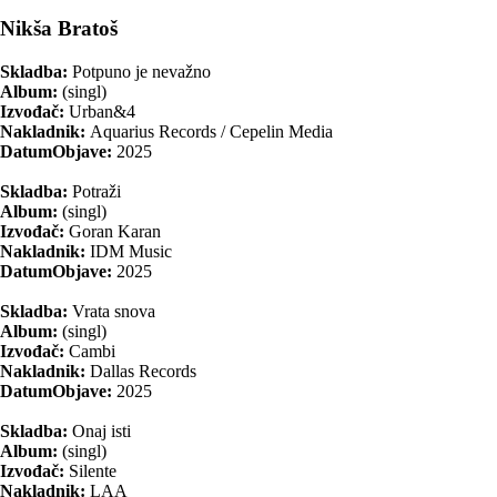
Nikša Bratoš
Skladba:
Potpuno je nevažno
Album:
(singl)
Izvođač:
Urban&4
Nakladnik:
Aquarius Records / Cepelin Media
DatumObjave:
2025
Skladba:
Potraži
Album:
(singl)
Izvođač:
Goran Karan
Nakladnik:
IDM Music
DatumObjave:
2025
Skladba:
Vrata snova
Album:
(singl)
Izvođač:
Cambi
Nakladnik:
Dallas Records
DatumObjave:
2025
Skladba:
Onaj isti
Album:
(singl)
Izvođač:
Silente
Nakladnik:
LAA