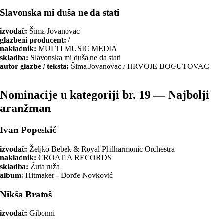
Slavonska mi duša ne da stati
izvođač:
Šima Jovanovac
glazbeni producent:
/
nakladnik:
MULTI MUSIC MEDIA
skladba:
Slavonska mi duša ne da stati
autor glazbe / teksta:
Šima Jovanovac / HRVOJE BOGUTOVAC
Nominacije u kategoriji br. 19 — Najbolji
aranžman
Ivan Popeskić
izvođač:
Željko Bebek & Royal Philharmonic Orchestra
nakladnik:
CROATIA RECORDS
skladba:
Žuta ruža
album:
Hitmaker - Đorđe Novković
Nikša Bratoš
izvođač:
Gibonni