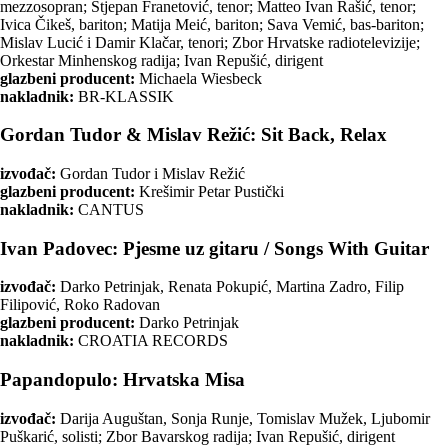
mezzosopran; Stjepan Franetović, tenor; Matteo Ivan Rašić, tenor;
Ivica Čikeš, bariton; Matija Meić, bariton; Sava Vemić, bas-bariton;
Mislav Lucić i Damir Klačar, tenori; Zbor Hrvatske radiotelevizije;
Orkestar Minhenskog radija; Ivan Repušić, dirigent
glazbeni producent:
Michaela Wiesbeck
nakladnik:
BR-KLASSIK
Gordan Tudor & Mislav Režić: Sit Back, Relax
izvođač:
Gordan Tudor i Mislav Režić
glazbeni producent:
Krešimir Petar Pustički
nakladnik:
CANTUS
Ivan Padovec: Pjesme uz gitaru / Songs With Guitar
izvođač:
Darko Petrinjak, Renata Pokupić, Martina Zadro, Filip
Filipović, Roko Radovan
glazbeni producent:
Darko Petrinjak
nakladnik:
CROATIA RECORDS
Papandopulo: Hrvatska Misa
izvođač:
Darija Auguštan, Sonja Runje, Tomislav Mužek, Ljubomir
Puškarić, solisti; Zbor Bavarskog radija; Ivan Repušić, dirigent