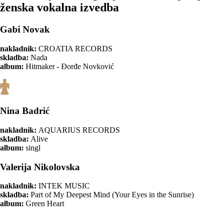
ženska vokalna izvedba
Gabi Novak
nakladnik:
CROATIA RECORDS
skladba:
Nada
album:
Hitmaker - Đorđe Novković
Nina Badrić
nakladnik:
AQUARIUS RECORDS
skladba:
Alive
album:
singl
Valerija Nikolovska
nakladnik:
INTEK MUSIC
skladba:
Part of My Deepest Mind (Your Eyes in the Sunrise)
album:
Green Heart