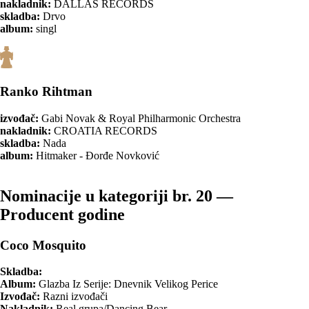
nakladnik:
DALLAS RECORDS
skladba:
Drvo
album:
singl
Ranko Rihtman
izvođač:
Gabi Novak & Royal Philharmonic Orchestra
nakladnik:
CROATIA RECORDS
skladba:
Nada
album:
Hitmaker - Đorđe Novković
Nominacije u kategoriji br. 20 —
Producent godine
Coco Mosquito
Skladba:
Album:
Glazba Iz Serije: Dnevnik Velikog Perice
Izvođač:
Razni izvođači
Nakladnik:
Real grupa/Dancing Bear