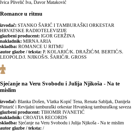
Ivica Plivelić Iva, Davor Mataković
Romance u ritmu
izvođač:
STANKO ŠARIĆ I TAMBURAŠKI ORKESTAR
HRVATSKE RADIOTELEVIZIJE
glazbeni producent:
IGOR GERŽINA
nakladnik:
MIRNA ARIA
skladba:
ROMANCE U RITMU
autor glazbe / teksta:
P. KOLARIĆ/K. DRAŽIĆ/M. BERTIĆ/S.
LEOPOLD/J. NJIKOŠ/S. ŠARIĆ/R. GROSS
Sjećanje na Veru Svobodu i Julija Njikoša - Na te
mislim
izvođač:
Blanka Došen, Vlatka Kopić Tena, Renata Sabljak, Danijela
Pintarić i Revijalni tamburaški orkestar Hrvatskog tamburaškog saveza
glazbeni producent:
TIHOMIR IVANETIĆ
nakladnik:
CROATIA RECORDS
skladba:
Sjećanje na Veru Svobodu i Julija Njikoša - Na te mislim
autor glazbe / teksta:
/