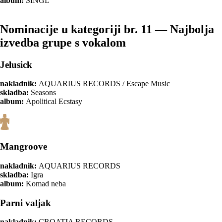
album:
SINGL
Nominacije u kategoriji br. 11 — Najbolja
izvedba grupe s vokalom
Jelusick
nakladnik:
AQUARIUS RECORDS / Escape Music
skladba:
Seasons
album:
Apolitical Ecstasy
Mangroove
nakladnik:
AQUARIUS RECORDS
skladba:
Igra
album:
Komad neba
Parni valjak
nakladnik:
CROATIA RECORDS