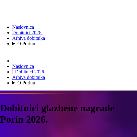
Naslovnica
Dobitnici 2026.
Arhiva dobitnika
O Porinu
Naslovnica
Dobitnici 2026.
Arhiva dobitnika
O Porinu
Dobitnici glazbene nagrade
Porin 2026.