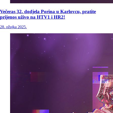
Večeras 32. dodjela Porina u Karlovcu, pratite
prijenos uživo na HTV1 i HR2!
28. ožujka 2025.