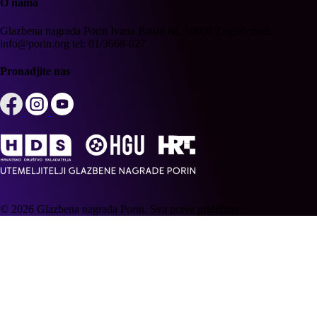
O nama
Glazbena nagrada Porin
Ivana Broza 8a, 10000 Zagreb
mail:
info@porin.org
tel: 01/3668-027
Pronadjite nas
© 2026 Glazbena nagrada Porin. Sva prava pridržana.