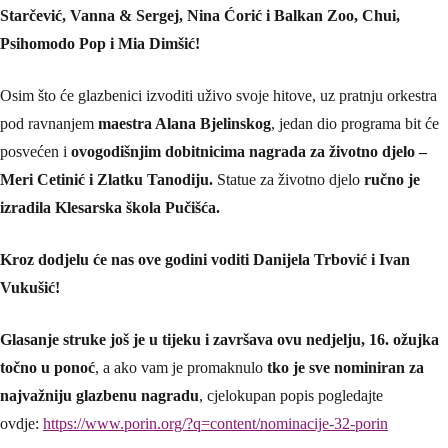
Starčević, Vanna & Sergej, Nina Ćorić i Balkan Zoo, Chui,
Psihomodo Pop i Mia Dimšić!
Osim što će glazbenici izvoditi uživo svoje hitove, uz pratnju orkestra
pod ravnanjem
maestra Alana Bjelinskog
, jedan dio programa bit će
posvećen i
ovogodišnjim dobitnicima nagrada za životno djelo –
Meri Cetinić i Zlatku Tanodiju.
Statue za životno djelo
ručno je
izradila Klesarska škola Pučišća.
Kroz dodjelu će nas ove godini voditi Danijela Trbović i Ivan
Vukušić!
Glasanje struke još je u tijeku i završava ovu nedjelju, 16. ožujka
točno u ponoć
, a ako vam je promaknulo
tko je sve nominiran za
najvažniju glazbenu nagradu
, cjelokupan popis pogledajte
ovdje:
https://www.porin.org/?q=content/nominacije-32-porin