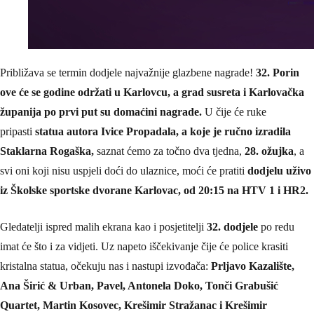
Približava se termin dodjele najvažnije glazbene nagrade!
32. Porin
ove će se godine održati u Karlovcu, a grad susreta i Karlovačka
županija po prvi put su domaćini nagrade.
U čije će ruke
pripasti
statua autora Ivice Propadala, a koje je ručno izradila
Staklarna Rogaška,
saznat ćemo za točno dva tjedna,
28. ožujka
, a
svi oni koji nisu uspjeli doći do ulaznice, moći će pratiti
dodjelu uživo
iz Školske sportske dvorane Karlovac, od 20:15 na HTV 1 i HR2.
Gledatelji ispred malih ekrana kao i posjetitelji
32. dodjele
po redu
imat će što i za vidjeti. Uz napeto iščekivanje čije će police krasiti
kristalna statua, očekuju nas i nastupi izvođača:
Prljavo Kazalište,
Ana Širić & Urban, Pavel, Antonela Doko, Tonči Grabušić
Quartet, Martin Kosovec, Krešimir Stražanac i Krešimir