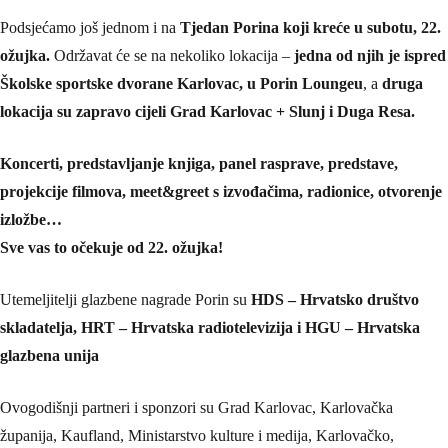
Podsjećamo još jednom i na
Tjedan Porina koji kreće u subotu, 22.
ožujka.
Održavat će se na nekoliko lokacija –
jedna od njih je ispred
Školske sportske dvorane Karlovac, u Porin Loungeu
, a
druga
lokacija su zapravo cijeli Grad Karlovac + Slunj i Duga Resa.
Koncerti, predstavljanje knjiga, panel rasprave, predstave,
projekcije filmova, meet&greet s izvođačima, radionice, otvorenje
izložbe…
Sve vas to očekuje od 22. ožujka!
Utemeljitelji glazbene nagrade Porin su
HDS – Hrvatsko društvo
skladatelja, HRT – Hrvatska radiotelevizija i HGU – Hrvatska
glazbena unija
Ovogodišnji partneri i sponzori su Grad Karlovac, Karlovačka
županija, Kaufland, Ministarstvo kulture i medija, Karlovačko,