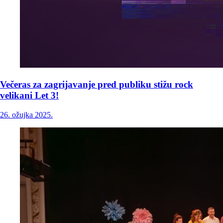
Večeras za zagrijavanje pred publiku stižu rock
velikani Let 3!
26. ožujka 2025.