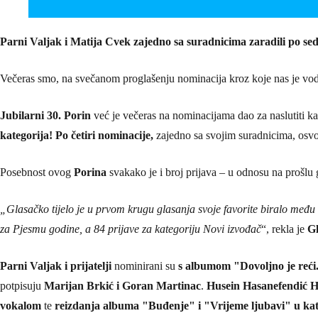
Parni Valjak i Matija Cvek zajedno sa suradnicima zaradili po s
Večeras smo, na svečanom proglašenju nominacija kroz koje nas je vo
Jubilarni 30. Porin
već je večeras na nominacijama dao za naslutiti ka
kategorija!
Po četiri nominacije,
zajedno sa svojim suradnicima, osvo
Posebnost ovog
Porina
svakako je i broj prijava – u odnosu na prošlu 
„Glasačko tijelo je u prvom krugu glasanja svoje favorite biralo među
za Pjesmu godine, a 84 prijave za kategoriju Novi izvođač
“, rekla je
Gl
Parni Valjak i prijatelji
nominirani su
s albumom "Dovoljno je reći
potpisuju
Marijan Brkić i Goran Martinac
.
Husein Hasanefendić 
vokalom
te
reizdanja albuma "Buđenje" i "Vrijeme ljubavi" u kat