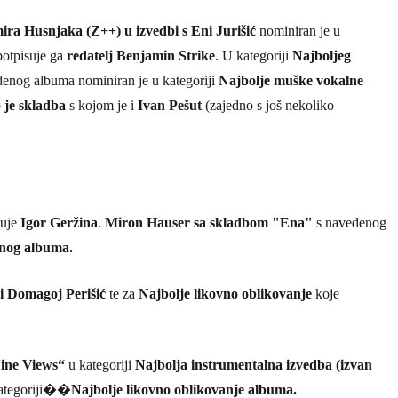
ira Husnjaka (Z++) u izvedbi s Eni Jurišić
nominiran je u
 potpisuje ga
redatelj Benjamin Strike
. U kategoriji
Najboljeg
enog albuma nominiran je u kategoriji
Najbolje muške vokalne
 je skladba
s kojom je i
Ivan Pešut
(zajedno s još nekoliko
suje
Igor Geržina
.
Miron Hauser sa skladbom "Ena"
s navedenog
snog albuma.
i Domagoj Perišić
te za
Najbolje likovno oblikovanje
koje
ine Views“
u kategoriji
Najbolja instrumentalna izvedba (izvan
kategoriji��
Najbolje likovno oblikovanje albuma.