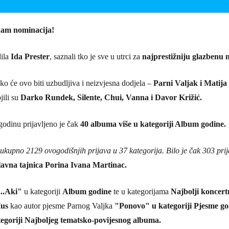
edam nominacija!
dila
Ida Prester
, saznali tko je sve u utrci za
najprestižniju glazbenu
ko će ovo biti uzbudljiva i neizvjesna dodjela –
Parni Valjak i Matija
jili su
Darko Rundek, Silente, Chui, Vanna i Davor Križić.
godinu prijavljeno je čak
40 albuma više u kategoriji Album godine.
 ukupno 2129 ovogodišnjih prijava u 37 kategorija. Bilo je čak 303 pri
avna tajnica Porina Ivana Martinac.
...Aki"
u kategoriji
Album godine
te u kategorijama
Najbolji koncer
Hus
kao autor pjesme Parnog Valjka
"Ponovo" u kategoriji Pjesme go
egoriji Najboljeg tematsko-povijesnog albuma.