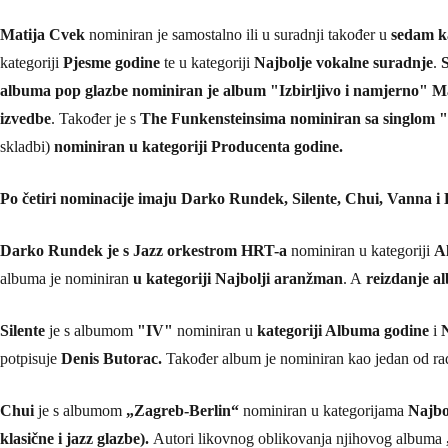
Matija Cvek
nominiran je samostalno ili u suradnji također u
sedam ka
kategoriji
Pjesme godine
te u kategoriji
Najbolje vokalne suradnje
.
S
albuma pop glazbe
nominiran je album "Izbirljivo i namjerno"
Ma
izvedbe
. Također je s
The Funkensteinsima nominiran sa singlom 
skladbi)
nominiran u kategoriji Producenta godine.
Po četiri nominacije imaju Darko Rundek, Silente, Chui, Vanna i 
Darko Rundek je s Jazz orkestrom HRT-a
nominiran u kategoriji
A
albuma je nominiran
u kategoriji Najbolji aranžman
. A
reizdanje 
Silente
je s albumom
"IV"
nominiran u
kategoriji Albuma godine
i
potpisuje
Denis Butorac.
Također album je nominiran kao jedan od r
Chui
je s albumom
„Zagreb-Berlin“
nominiran u kategorijama
Najbo
klasične i jazz glazbe).
Autori likovnog oblikovanja njihovog albuma