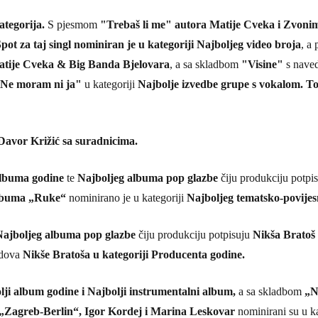
tegorija.
S pjesmom
"Trebaš li me" autora Matije Cveka i Zvonim
pot za taj singl nominiran je u kategoriji Najboljeg video broja
, a
tije Cveka & Big Banda Bjelovara
, a sa skladbom
"Visine"
s naved
"Ne moram ni ja"
u kategoriji
Najbolje izvedbe grupe s vokalom. To
Davor Križić sa suradnicima.
lbuma godine
te
Najboljeg albuma pop glazbe
čiju produkciju potpi
albuma „Ruke“
nominirano je u kategoriji
Najboljeg tematsko-povije
Najboljeg albuma pop glazbe
čiju produkciju potpisuju
Nikša Bratoš 
adova
Nikše Bratoša u kategoriji Producenta godine.
lji album godine i Najbolji instrumentalni album,
a sa skladbom
„N
„Zagreb-Berlin“, Igor Kordej i Marina Leskovar
nominirani su u 