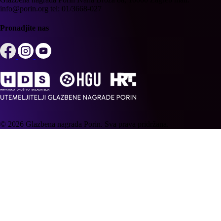
info@porin.org
tel: 01/3668-027
Pronadjite nas
© 2026 Glazbena nagrada Porin. Sva prava pridržana.