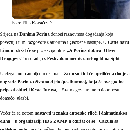
Foto: Filip Kovačević
Srijeda na
Danima Porina
donosi raznovrsna događanja koja
povezuju film, razgovore s autorima i glazbene nastupe. U
Caffe baru
Limun
održat će se projekcija filma
„A Porina dobiva: Oliver
Dragojević“
u suradnji s
Festivalom mediteranskog filma Split
.
U elegantnom ambijentu restorana
Zrno soli bit će upriličena dodjela
nagrade Porin za životno djelo (posthumno), koja će ove godine
pripasti obitelji Krste Jurasa,
u čast njegovu trajnom doprinosu
domaćoj glazbi.
Večer će se potom
nastaviti u znaku autorske riječi i dalmatinskog
duha – u organizaciji HDS ZAMP-a održat će se „Ćakula sa
splitskim autorima“,
opušten, duhovit i iskren razgovor koji otvara