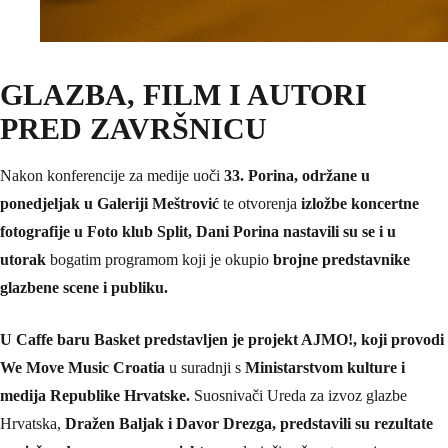
GLAZBA, FILM I AUTORI
PRED ZAVRŠNICU
Nakon konferencije za medije uoči
33. Porina, održane u
ponedjeljak u Galeriji Meštrović
te otvorenja
izložbe koncertne
fotografije u Foto klub Split, Dani Porina nastavili su se i u
utorak
bogatim programom koji je okupio
brojne predstavnike
glazbene scene i publiku.
U Caffe baru Basket predstavljen je projekt AJMO!, koji provodi
We Move Music Croatia
u suradnji s
Ministarstvom kulture i
medija Republike Hrvatske.
Suosnivači Ureda za izvoz glazbe
Hrvatska,
Dražen Baljak i Davor Drezga, predstavili su rezultate