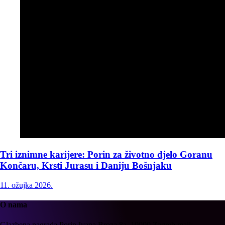
Tri iznimne karijere: Porin za životno djelo Goranu
Končaru, Krsti Jurasu i Daniju Bošnjaku
11. ožujka 2026.
O nama
Glazbena nagrada Porin
Ivana Broza 8a, 10000 Zagreb
mail: