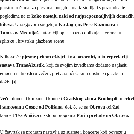
prostor pričama iza pjesama, anegdotama iz studija i s pozornica te
pogledima na to
kako nastaju neki od najprepoznatljivijih domaćih
hitova.
U razgovoru sudjeluju
Ivo Jagnjić, Pero Kozomara i
Tomislav Mrduljaš,
autori čiji opus snažno oblikuje suvremenu
splitsku i hrvatsku glazbenu scenu.
Njihove će
pjesme pritom oživjeti i na pozornici, u interpretaciji
sastava TransAkustik
, koji će svojim izvedbama dodatno naglasiti
emociju i atmosferu večeri, pretvarajući ćakulu u istinski glazbeni
doživljaj.
Večer donosi i korizmeni koncert
Gradskog zbora Brodosplit
u
crkvi
i samostanu Gospe od Pojišana
, dok će se na
Obrovu
održati
koncert
Tea Aničića
u sklopu programa
Porin prelude na Obrovu.
U četvrtak se program nastavlja uz susrete i koncerte koji povezuju