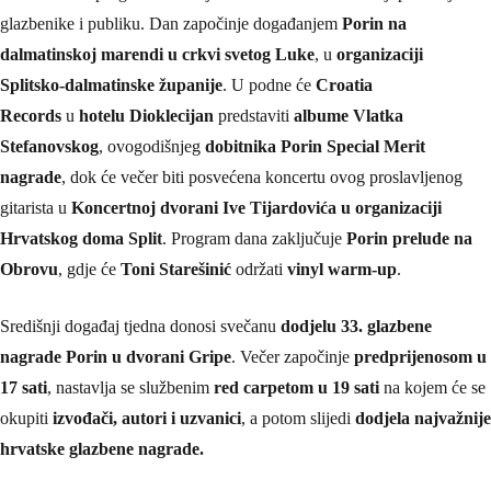
glazbenike i publiku. Dan započinje događanjem
Porin na
dalmatinskoj marendi u crkvi svetog Luke
, u
organizaciji
Splitsko-dalmatinske županije
. U podne će
Croatia
Records
u
hotelu Dioklecijan
predstaviti
albume Vlatka
Stefanovskog
, ovogodišnjeg
dobitnika Porin Special Merit
nagrade
, dok će večer biti posvećena koncertu ovog proslavljenog
gitarista u
Koncertnoj dvorani Ive Tijardovića u organizaciji
Hrvatskog doma Split
. Program dana zaključuje
Porin prelude na
Obrovu
, gdje će
Toni Starešinić
održati
vinyl warm-up
.
Središnji događaj tjedna donosi svečanu
dodjelu 33. glazbene
nagrade Porin u dvorani Gripe
. Večer započinje
predprijenosom u
17 sati
, nastavlja se službenim
red carpetom u 19 sati
na kojem će se
okupiti
izvođači, autori i uzvanici
, a potom slijedi
dodjela najvažnije
hrvatske glazbene nagrade.