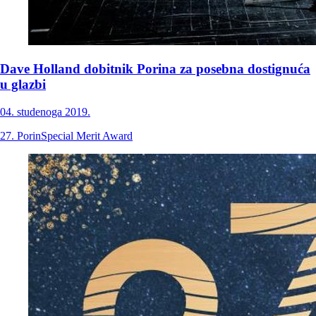
Dave Holland dobitnik Porina za posebna dostignuća
u glazbi
04. studenoga 2019.
27. Porin
Special Merit Award