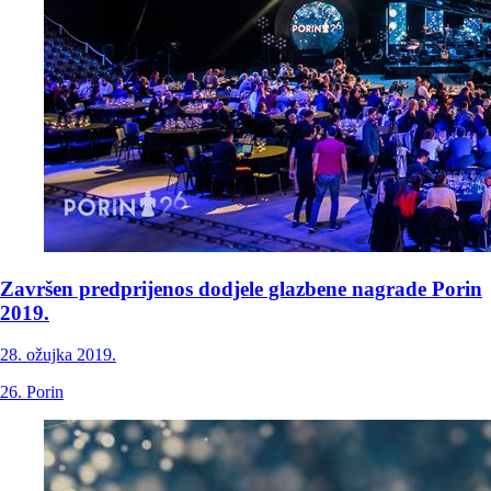
Završen predprijenos dodjele glazbene nagrade Porin
2019.
28. ožujka 2019.
26. Porin