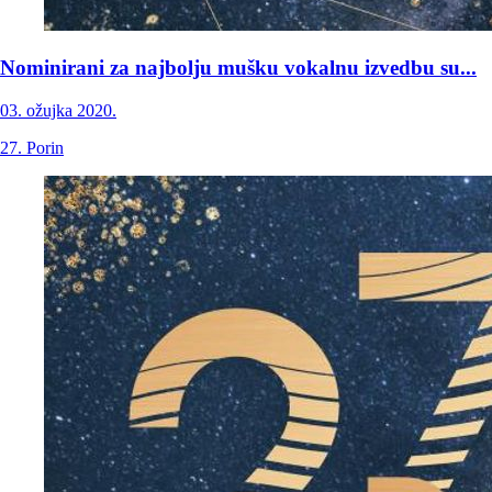
Nominirani za najbolju mušku vokalnu izvedbu su...
03. ožujka 2020.
27. Porin