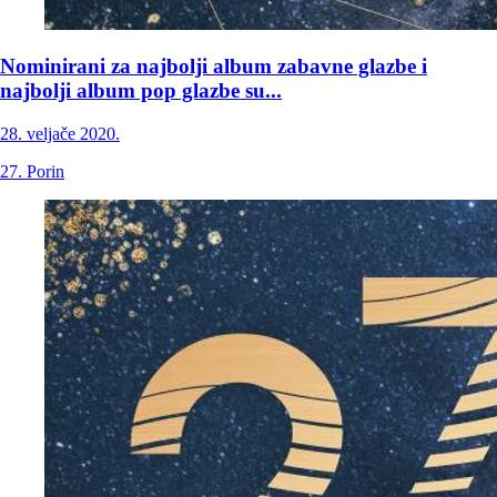
Nominirani za najbolji album zabavne glazbe i
najbolji album pop glazbe su...
28. veljače 2020.
27. Porin