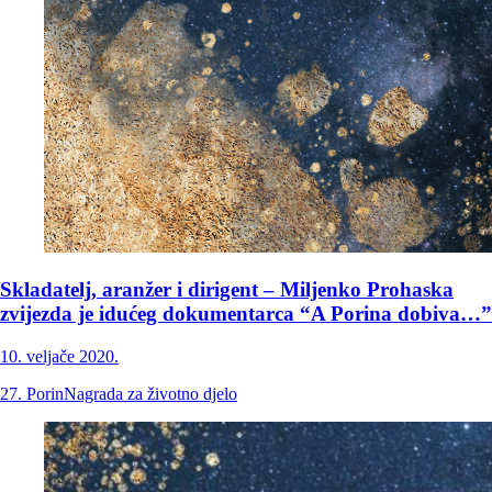
Skladatelj, aranžer i dirigent – Miljenko Prohaska
zvijezda je idućeg dokumentarca “A Porina dobiva…”
10. veljače 2020.
27. Porin
Nagrada za životno djelo