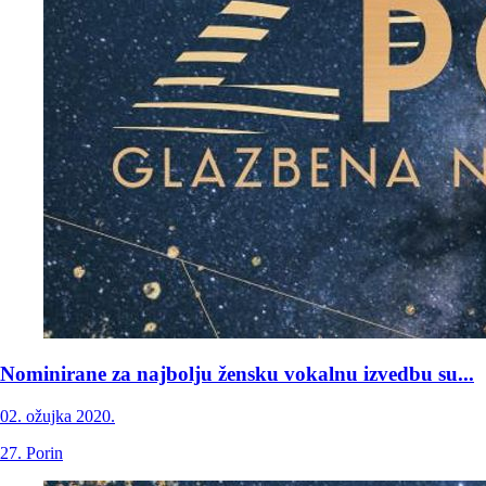
Nominirane za najbolju žensku vokalnu izvedbu su...
02. ožujka 2020.
27. Porin