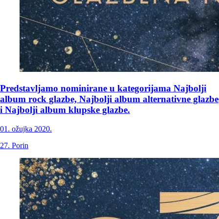
Predstavljamo nominirane u kategorijama Najbolji
album rock glazbe, Najbolji album alternativne glazbe
i Najbolji album klupske glazbe.
01. ožujka 2020.
27. Porin